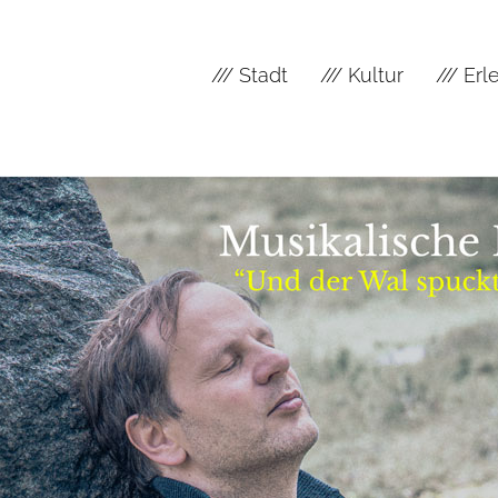
/// Stadt
/// Kultur
/// Er