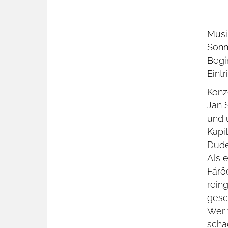
Musi
Sonn
Begi
Eint
Konz
Jan 
und 
Kapi
Dude
Als 
Färö
rein
gesc
Wer 
scha