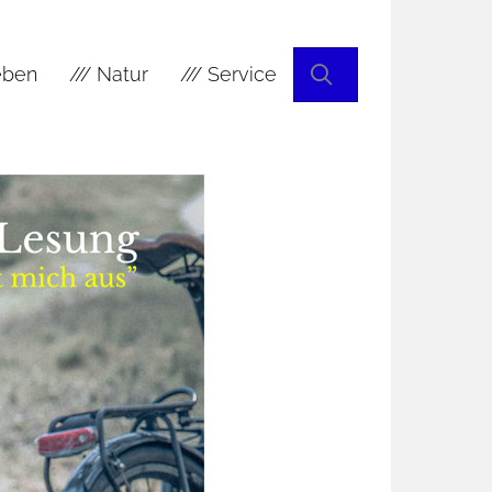
Suchen
leben
/// Natur
/// Service