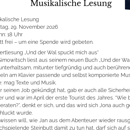
kalische Lesung
tag, 29. November 2026
nn: 18 Uhr
ritt frei – um eine Spende wird gebeten.
ertlesung „Und der Wal spuckt mich aus“
Simowitsch liest aus seinem neuen Buch „Und der Wal 
unterhaltsam, mitunter tiefgründig und auch berühren
teln am Klavier passende und selbst komponierte Musik
: mag Texte und Musik.
er seinen Job gekündigt hat, gab er auch alle Sicherhe
er und war im April der erste Tourist des Jahres. “Wie 
geraten?”, denkt er sich, und das wird sich Jona auch 
hluckt wurde.
wissen will, wie Jan aus dem Abenteuer wieder rau
chspielende Steinbutt damit zu tun hat, darf sich auf 