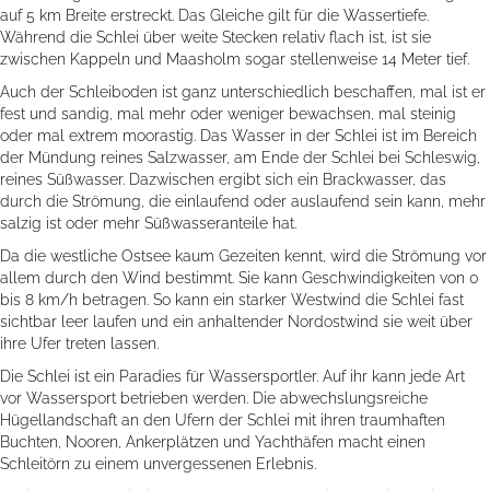
auf 5 km Breite erstreckt. Das Gleiche gilt für die Wassertiefe.
Während die Schlei über weite Stecken relativ flach ist, ist sie
zwischen Kappeln und Maasholm sogar stellenweise 14 Meter tief.
Auch der Schleiboden ist ganz unterschiedlich beschaffen, mal ist er
fest und sandig, mal mehr oder weniger bewachsen, mal steinig
oder mal extrem moorastig. Das Wasser in der Schlei ist im Bereich
der Mündung reines Salzwasser, am Ende der Schlei bei Schleswig,
reines Süßwasser. Dazwischen ergibt sich ein Brackwasser, das
durch die Strömung, die einlaufend oder auslaufend sein kann, mehr
salzig ist oder mehr Süßwasseranteile hat.
Da die westliche Ostsee kaum Gezeiten kennt, wird die Strömung vor
allem durch den Wind bestimmt. Sie kann Geschwindigkeiten von 0
bis 8 km/h betragen. So kann ein starker Westwind die Schlei fast
sichtbar leer laufen und ein anhaltender Nordostwind sie weit über
ihre Ufer treten lassen.
Die Schlei ist ein Paradies für Wassersportler. Auf ihr kann jede Art
vor Wassersport betrieben werden. Die abwechslungsreiche
Hügellandschaft an den Ufern der Schlei mit ihren traumhaften
Buchten, Nooren, Ankerplätzen und Yachthäfen macht einen
Schleitörn zu einem unvergessenen Erlebnis.