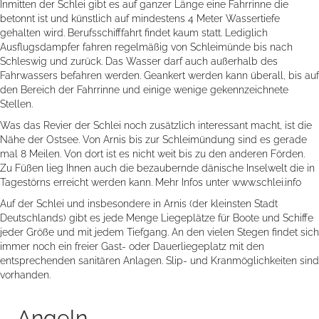
Inmitten der Schlei gibt es auf ganzer Länge eine Fahrrinne die
betonnt ist und künstlich auf mindestens 4 Meter Wassertiefe
gehalten wird. Berufsschifffahrt findet kaum statt. Lediglich
Ausflugsdampfer fahren regelmäßig von Schleimünde bis nach
Schleswig und zurück. Das Wasser darf auch außerhalb des
Fahrwassers befahren werden. Geankert werden kann überall, bis auf
den Bereich der Fahrrinne und einige wenige gekennzeichnete
Stellen.
Was das Revier der Schlei noch zusätzlich interessant macht, ist die
Nähe der Ostsee. Von Arnis bis zur Schleimündung sind es gerade
mal 8 Meilen. Von dort ist es nicht weit bis zu den anderen Förden.
Zu Füßen lieg Ihnen auch die bezaubernde dänische Inselwelt die in
Tagestörns erreicht werden kann. Mehr Infos unter www.schlei.info
Auf der Schlei und insbesondere in Arnis (der kleinsten Stadt
Deutschlands) gibt es jede Menge Liegeplätze für Boote und Schiffe
jeder Größe und mit jedem Tiefgang. An den vielen Stegen findet sich
immer noch ein freier Gast- oder Dauerliegeplatz mit den
entsprechenden sanitären Anlagen. Slip- und Kranmöglichkeiten sind
vorhanden.
Angeln