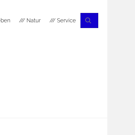
Suchen
leben
/// Natur
/// Service