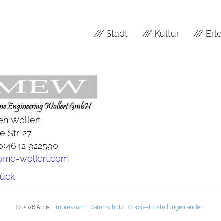
/// Stadt
/// Kultur
/// Er
en Wollert
 Str. 27
(0)4642 922590
@me-wollert.com
rück
© 2026 Arnis |
Impressum
|
Datenschutz
|
Cookie-Einstellungen ändern