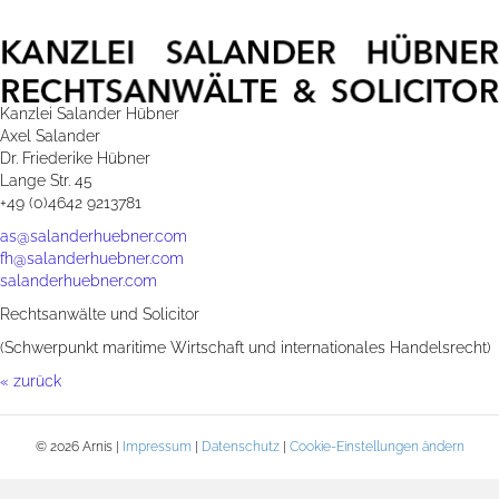
Kanzlei Salander Hübner
Axel Salander
Dr. Friederike Hübner
Lange Str. 45
+49 (0)‭4642 9213781‬
as@salanderhuebner.com
fh@salanderhuebner.com
salanderhuebner.com
Rechtsanwälte und Solicitor
(Schwerpunkt maritime Wirtschaft und internationales Handelsrecht)
« zurück
© 2026 Arnis |
Impressum
|
Datenschutz
|
Cookie-Einstellungen ändern