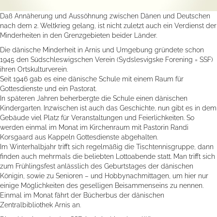
Daß Annäherung und Aussöhnung zwischen Dänen und Deutschen
nach dem 2. Weltkrieg gelang, ist nicht zuletzt auch ein Verdienst der
Minderheiten in den Grenzgebieten beider Länder.
Die dänische Minderheit in Arnis und Umgebung gründete schon
1945 den Südschleswigschen Verein (Sydslesvigske Forening = SSF)
ihren Ortskulturverein.
Seit 1946 gab es eine dänische Schule mit einem Raum für
Gottesdienste und ein Pastorat.
In späteren Jahren beherbergte die Schule einen dänischen
Kindergarten. Inzwischen ist auch das Geschichte, nun gibt es in dem
Gebäude viel Platz für Veranstaltungen und Feierlichkeiten. So
werden einmal im Monat im Kirchenraum mit Pastorin Randi
Korsgaard aus Kappeln Gottesdienste abgehalten.
Im Winterhalbjahr trifft sich regelmäßig die Tischtennisgruppe, dann
finden auch mehrmals die beliebten Lottoabende statt. Man trifft sich
zum Frühlingsfest anlässlich des Geburtstages der dänischen
Königin, sowie zu Senioren – und Hobbynachmittagen, um hier nur
einige Möglichkeiten des geselligen Beisammenseins zu nennen.
Einmal im Monat fährt der Bücherbus der dänischen
Zentralbibliothek Arnis an.