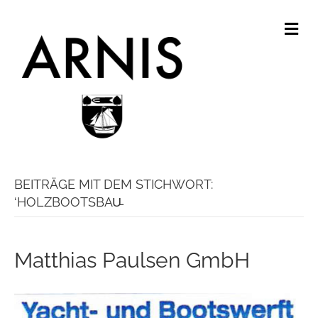
N
A
V
I
G
A
T
I
O
N
BEITRÄGE MIT DEM STICHWORT:
‘HOLZBOOTSBAU̵
Matthias Paulsen GmbH