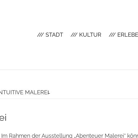
/// STADT
/// KULTUR
/// ERLEB
NTUITIVE MALEREI̵
ei
Im Rahmen der Ausstellung „Abenteuer Malerei“ kön