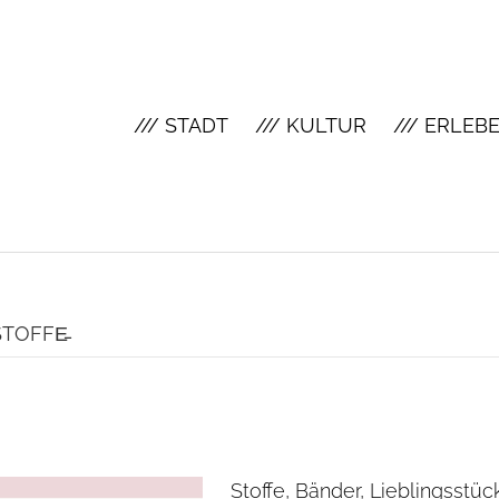
/// STADT
/// KULTUR
/// ERLEB
STOFFE̵
Stoffe, Bänder, Lieblingsstüc