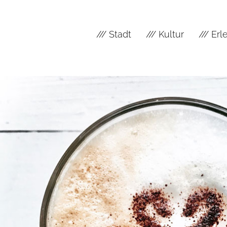
/// Stadt
/// Kultur
/// Er