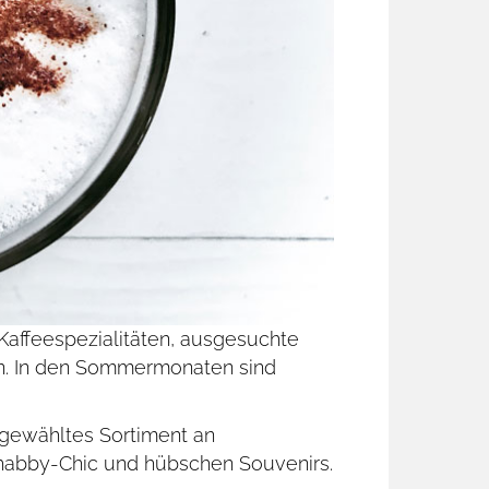
affee­spezialitäten, ausgesuchte
n. In den Sommer­monaten sind
sgewähltes Sortiment an
habby-Chic und hübschen Souvenirs.