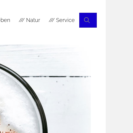
Suchen
leben
/// Natur
/// Service