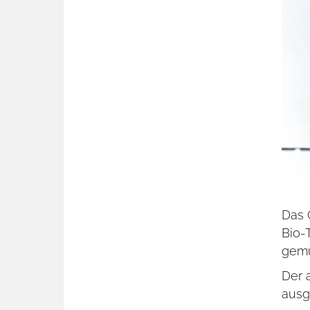
Das 
Bio-
gemü
Der 
ausg